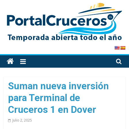
Skip
to
content
PortalCruceros
Toda
la
información
de
Suman nueva inversión
cruceros
para Terminal de
en
un
Cruceros 1 en Dover
solo
sitio
Julio 2, 2025