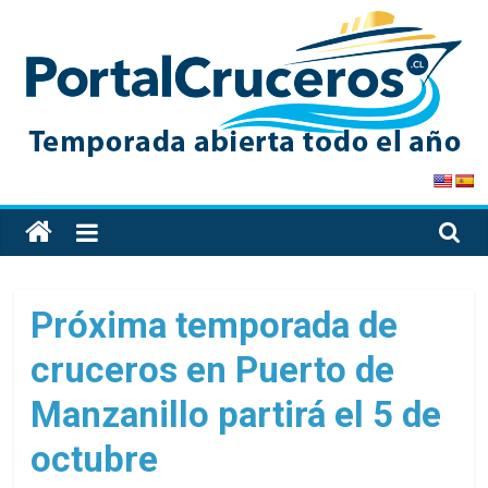
Skip
to
content
PortalCruceros
Toda
la
información
de
Próxima temporada de
cruceros
cruceros en Puerto de
en
un
Manzanillo partirá el 5 de
solo
sitio
octubre