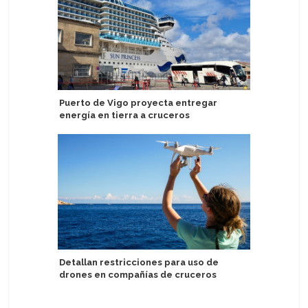
Puerto de Vigo proyecta entregar
Egipto se
energía en tierra a cruceros
recalada 
Voyages
Detallan restricciones para uso de
drones en compañías de cruceros
Eximen a
por dere