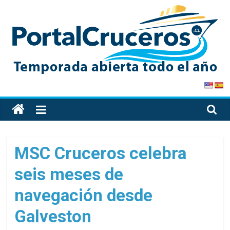
Skip
to
content
PortalCruceros
Toda
la
información
de
MSC Cruceros celebra
cruceros
seis meses de
en
un
navegación desde
solo
sitio
Galveston