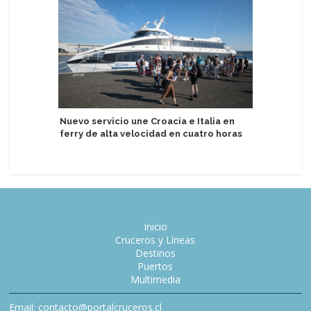
Nuevo servicio une Croacia e Italia en
Windstar
ferry de alta velocidad en cuatro horas
celebrar
Inicio
Cruceros y Líneas
Destinos
Puertos
Multimedia
Email: contacto@portalcruceros.cl