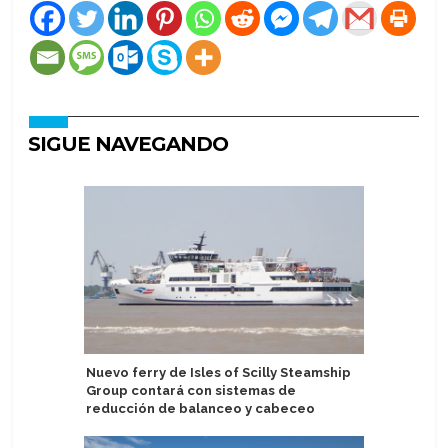
SIGUE NAVEGANDO
Nuevo ferry de Isles of Scilly Steamship
Aurora E
Group contará con sistemas de
descuent
reducción de balanceo y cabeceo
con Prog