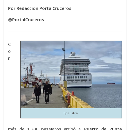
Por Redacción PortalCruceros
@PortalCruceros
C
o
n
Epaustral
más de 1.200 pasajeros arribó al
Puerto de Punta