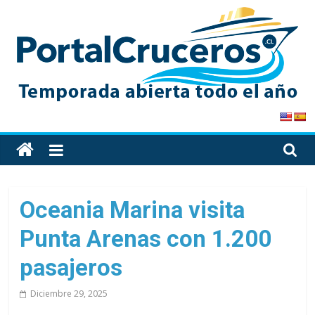
Skip
to
content
PortalCruceros
Toda
la
información
de
Oceania Marina visita
cruceros
Punta Arenas con 1.200
en
un
pasajeros
solo
sitio
Diciembre 29, 2025