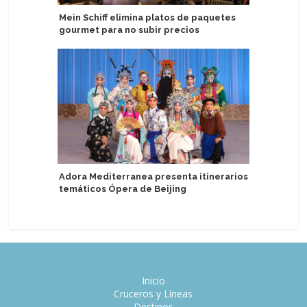
Mein Schiff elimina platos de paquetes
Oceania 
gourmet para no subir precios
Conversa
Adora Mediterranea presenta itinerarios
AIDA insp
temáticos Ópera de Beijing
verano d
Inicio
Cruceros y Líneas
Destinos