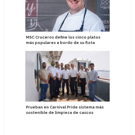
MSC Cruceros define los cinco platos
A-Rosa re
más populares a bordo de su flota
destaca 
Prueban en Carnival Pride sistema más
AS Tallin
sostenible de limpieza de cascos
pasajeros