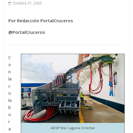
Octubre 21, 2025
Por Redacción PortalCruceros
@PortalCruceros
C
o
n
la
c
o
la
b
o
r
a
ADSP Mar Luguria Oriental