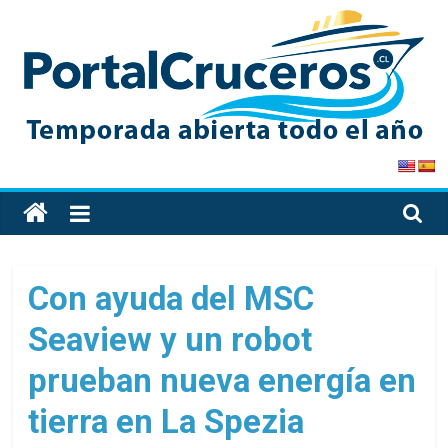
Skip
to
content
PortalCruceros
Toda
la
información
de
Con ayuda del MSC
cruceros
Seaview y un robot
en
un
prueban nueva energía en
solo
sitio
tierra en La Spezia