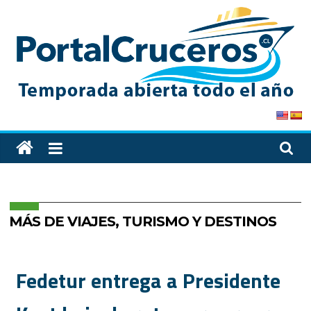
Skip
to
content
PortalCruceros
Toda
la
información
de
cruceros
MÁS DE VIAJES, TURISMO Y DESTINOS
en
un
solo
Fedetur entrega a Presidente
sitio