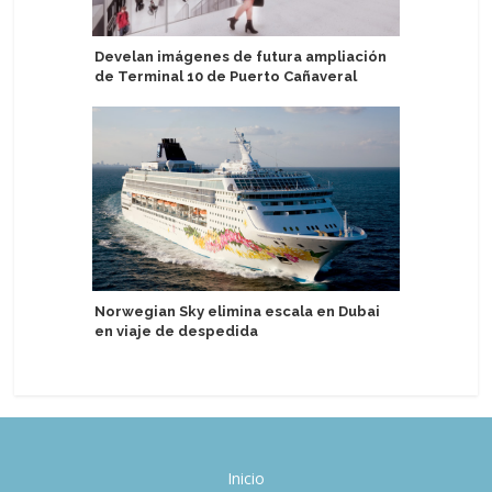
Develan imágenes de futura ampliación
Atención
de Terminal 10 de Puerto Cañaveral
financier
Norwegian Sky elimina escala en Dubai
Swan Hel
en viaje de despedida
DACH, Es
Inicio