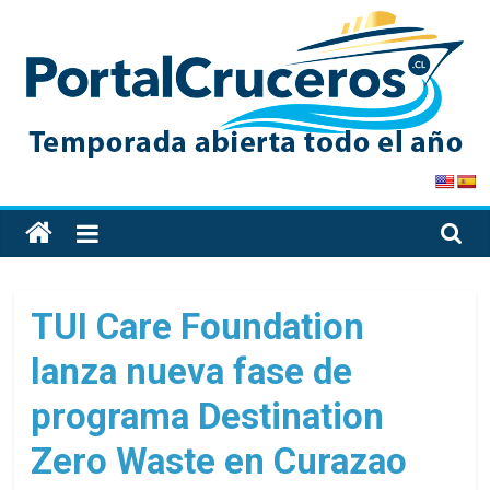
Skip
to
content
PortalCruceros
Toda
la
información
de
TUI Care Foundation
cruceros
lanza nueva fase de
en
un
programa Destination
solo
sitio
Zero Waste en Curazao