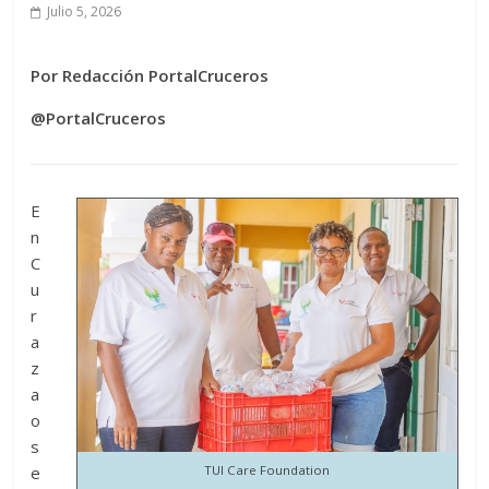
Julio 5, 2026
Por Redacción PortalCruceros
@PortalCruceros
E
n
C
u
r
a
z
a
o
s
e
TUI Care Foundation