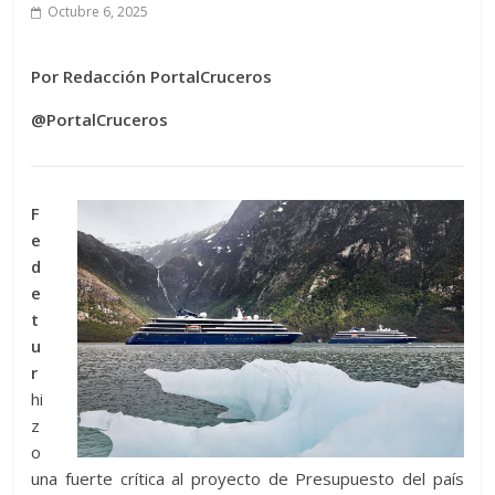
Octubre 6, 2025
Por Redacción PortalCruceros
@PortalCruceros
F
e
d
e
t
u
r
hi
z
o
una fuerte crítica al proyecto de Presupuesto del país