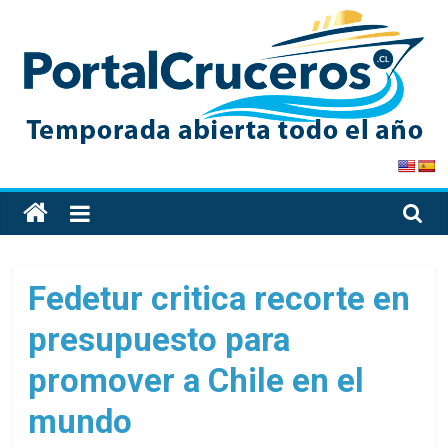
Skip
to
content
PortalCruceros
Toda
la
información
de
Fedetur critica recorte en
cruceros
presupuesto para
en
un
promover a Chile en el
solo
sitio
mundo