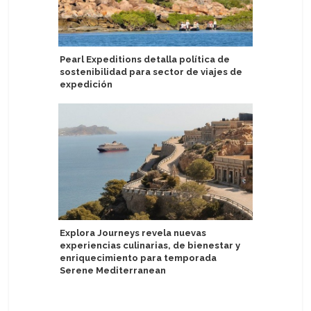
Pearl Expeditions detalla política de
Puerto de
sostenibilidad para sector de viajes de
de pasaj
expedición
Puertos b
Explora Journeys revela nuevas
de cruce
experiencias culinarias, de bienestar y
Europe
enriquecimiento para temporada
Serene Mediterranean