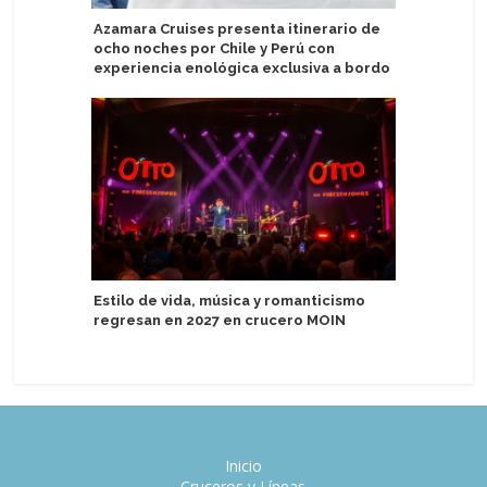
Azamara Cruises presenta itinerario de
Victoria
ocho noches por Chile y Perú con
barcos
experiencia enológica exclusiva a bordo
Holland 
Estilo de vida, música y romanticismo
primeros
regresan en 2027 en crucero MOIN
moderni
Inicio
Cruceros y Líneas