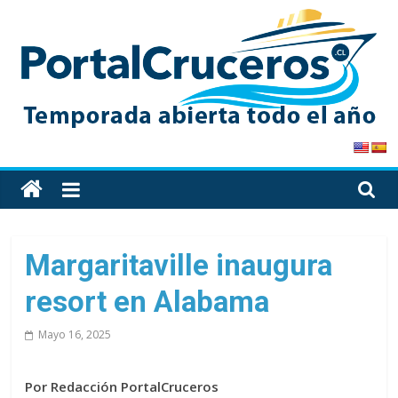
Skip
to
content
PortalCruceros
Toda
la
información
de
Margaritaville inaugura
cruceros
resort en Alabama
en
un
Mayo 16, 2025
solo
sitio
Por Redacción PortalCruceros