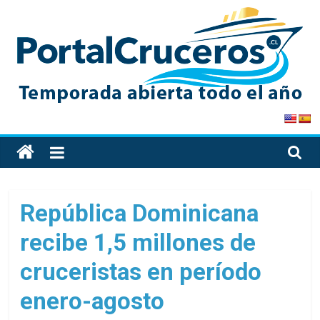
Skip
to
content
PortalCruceros
Toda
la
información
de
República Dominicana
cruceros
recibe 1,5 millones de
en
un
cruceristas en período
solo
sitio
enero-agosto