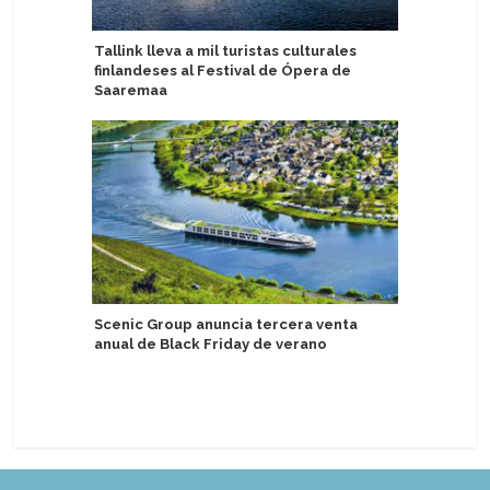
Tallink lleva a mil turistas culturales
Windstar
finlandeses al Festival de Ópera de
anticipa
Saaremaa
2027
Scenic Group anuncia tercera venta
Con estr
anual de Black Friday de verano
en el Ado
temporad
veranieg