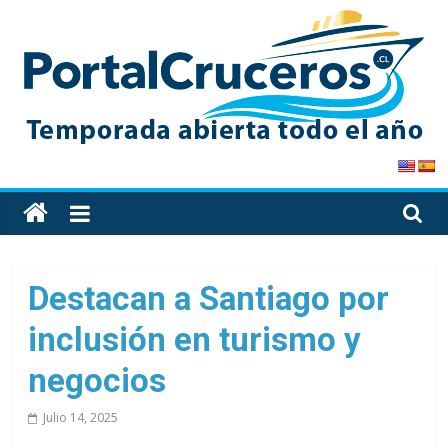
Skip
to
content
PortalCruceros
Toda
la
información
de
Destacan a Santiago por
cruceros
inclusión en turismo y
en
un
negocios
solo
sitio
Julio 14, 2025