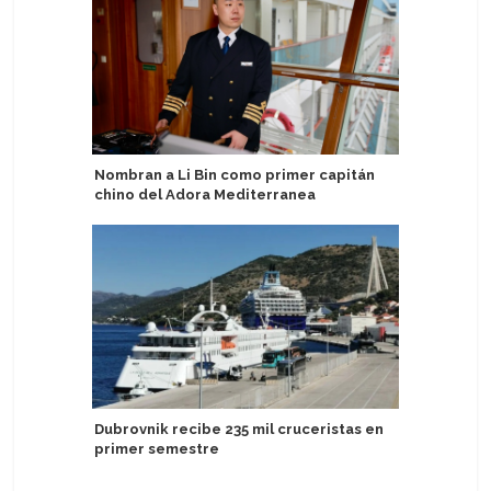
Nombran a Li Bin como primer capitán
Experien
chino del Adora Mediterranea
destaca 
Discover
Dubrovnik recibe 235 mil cruceristas en
primer semestre
Azamara 
de Venta