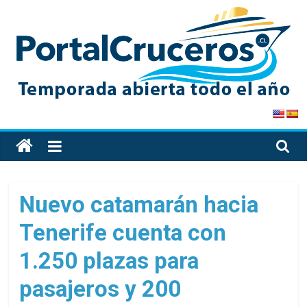
Skip
to
content
PortalCruceros
Toda
la
información
de
Nuevo catamarán hacia
cruceros
Tenerife cuenta con
en
un
1.250 plazas para
solo
sitio
pasajeros y 200