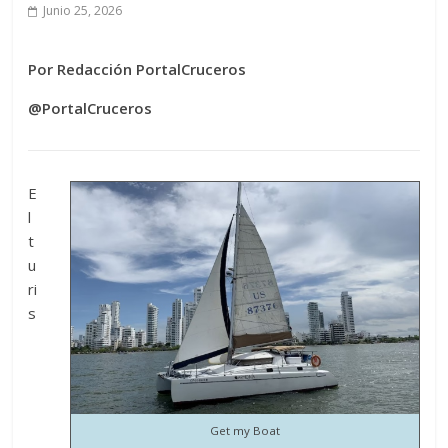
Junio 25, 2026
Por Redacción PortalCruceros
@PortalCruceros
E
l
t
u
ri
s
Get my Boat