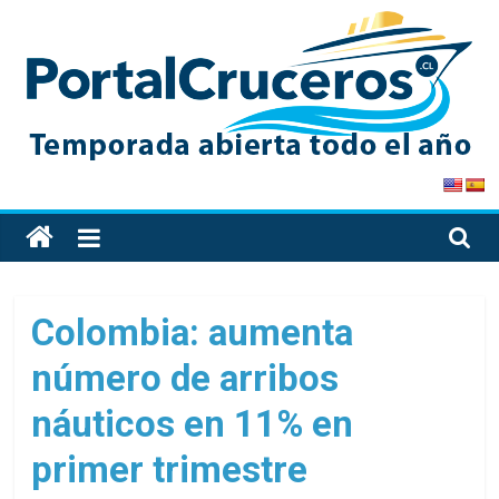
Skip
to
content
PortalCruceros
Toda
la
información
de
Colombia: aumenta
cruceros
número de arribos
en
un
náuticos en 11% en
solo
sitio
primer trimestre