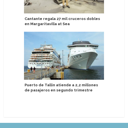
Cantante regala 27 mil cruceros dobles
Australi
en Margaritavilla at Sea
sobre la
el viaje
Puerto de Tallin atiende a 2,2 millones
de pasajeros en segundo trimestre
Ambassad
San Vice