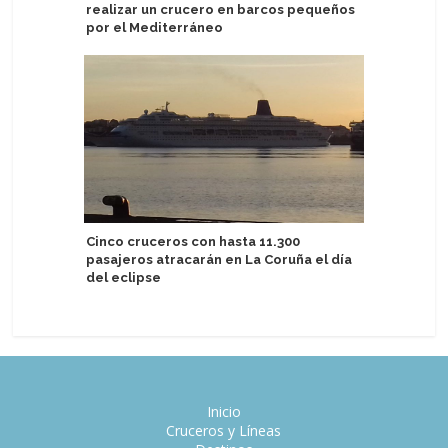
realizar un crucero en barcos pequeños
certifica
por el Mediterráneo
Groenlan
Cinco cruceros con hasta 11.300
kilos de
pasajeros atracarán en La Coruña el día
de Ittoq
del eclipse
Inicio
Cruceros y Líneas