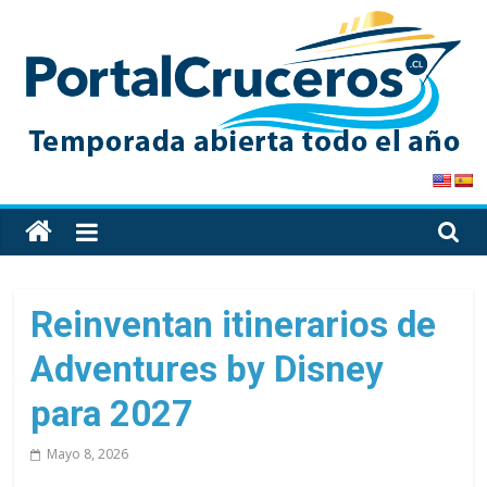
Skip
to
content
PortalCruceros
Toda
la
información
de
Reinventan itinerarios de
cruceros
Adventures by Disney
en
un
para 2027
solo
sitio
Mayo 8, 2026