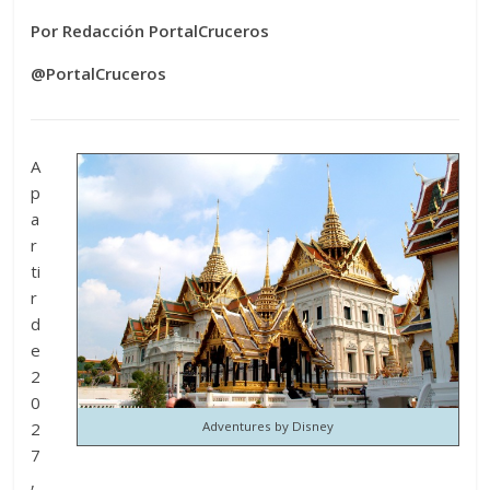
Por Redacción PortalCruceros
@PortalCruceros
A
p
a
r
ti
r
d
e
2
0
2
Adventures by Disney
7
,