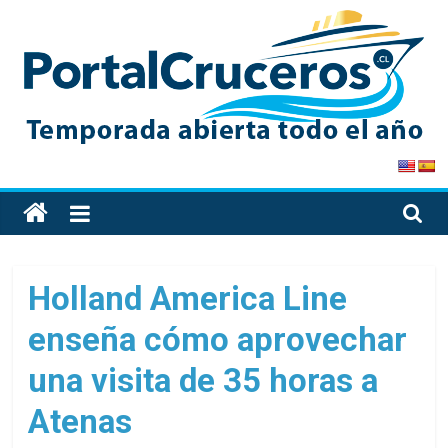
Skip
to
content
PortalCruceros
Toda
la
información
de
Holland America Line
cruceros
enseña cómo aprovechar
en
un
una visita de 35 horas a
solo
sitio
Atenas