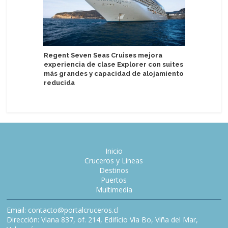
Regent Seven Seas Cruises mejora
Swan Hel
experiencia de clase Explorer con suites
ropa llev
más grandes y capacidad de alojamiento
reducida
Inicio
Cruceros y Líneas
Destinos
Puertos
Multimedia
Email: contacto@portalcruceros.cl
Dirección: Viana 837, of. 214, Edificio Vía Bo, Viña del Mar,