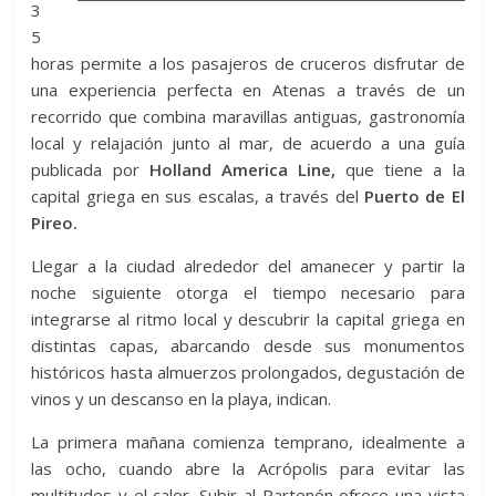
3
5
horas permite a los pasajeros de cruceros disfrutar de
una experiencia perfecta en Atenas a través de un
recorrido que combina maravillas antiguas, gastronomía
local y relajación junto al mar, de acuerdo a una guía
publicada por
Holland America Line,
que tiene a la
capital griega en sus escalas, a través del
Puerto de El
Pireo.
Llegar a la ciudad alrededor del amanecer y partir la
noche siguiente otorga el tiempo necesario para
integrarse al ritmo local y descubrir la capital griega en
distintas capas, abarcando desde sus monumentos
históricos hasta almuerzos prolongados, degustación de
vinos y un descanso en la playa, indican.
La primera mañana comienza temprano, idealmente a
las ocho, cuando abre la Acrópolis para evitar las
multitudes y el calor. Subir al Partenón ofrece una vista