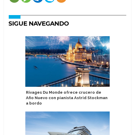
SIGUE NAVEGANDO
Rivages Du Monde ofrece crucero de
Mosturfl
Año Nuevo con pianista Astrid Stockman
escritor 
a bordo
Alexande