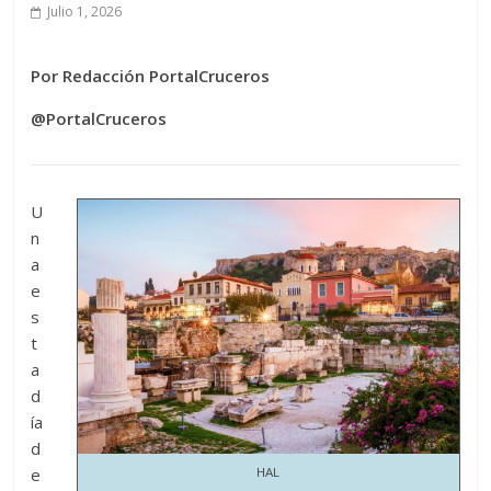
Julio 1, 2026
Por Redacción PortalCruceros
@PortalCruceros
U
n
a
e
s
t
a
d
ía
d
e
HAL