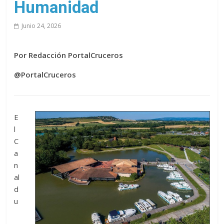
Humanidad
Junio 24, 2026
Por Redacción PortalCruceros
@PortalCruceros
E
l
C
a
n
al
d
u