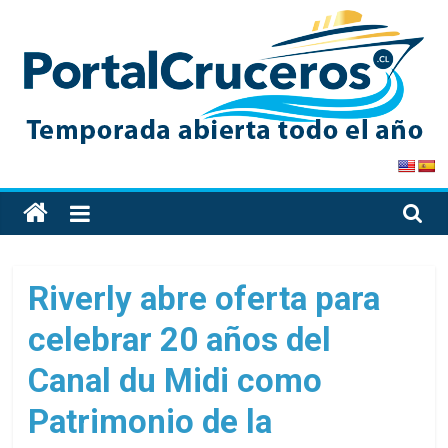
Skip
to
content
PortalCruceros
Toda
la
información
de
Riverly abre oferta para
cruceros
celebrar 20 años del
en
un
Canal du Midi como
solo
sitio
Patrimonio de la