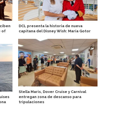
eciben
DCL presenta la historia de nueva
Ahora Svalb
 of
capitana del Disney Wish: María Gotor
educativo g
Stella Maris, Dover Cruise y Carnival
Exejecutivo
uises
entregan zona de descanso para
toma las ri
ona
tripulaciones
ejecutivo de