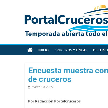
Skip
PortalCruceros
to
content
Toda
la
información
de
cruceros
en
INICIO
CRUCEROS Y LÍNEAS
DESTINO
un
solo
sitio
Encuesta muestra conf
de cruceros
Marzo 10, 2025
Por Redacción PortalCruceros