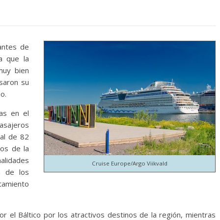
tantes de
a que la
muy bien
esaron su
o.
as en el
pasajeros
tal de 82
os de la
alidades
Cruise Europe/Argo Viikvald
ón de los
rtamiento
r el Báltico por los atractivos destinos de la región, mientras