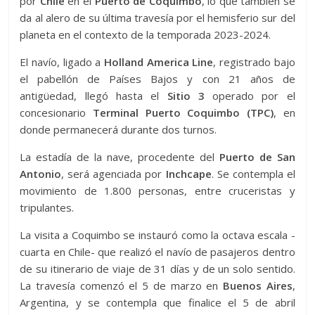
por
Chile
en el
Puerto de Coquimbo
, lo que también se
da al alero de su última travesía por el hemisferio sur del
planeta en el contexto de la temporada 2023-2024.
El navío, ligado a
Holland America Line
, registrado bajo
el pabellón de Países Bajos y con 21 años de
antigüedad, llegó hasta el
Sitio 3
operado por el
concesionario
Terminal Puerto Coquimbo (TPC)
, en
donde permanecerá durante dos turnos.
La estadía de la nave, procedente del
Puerto de San
Antonio
, será agenciada por
Inchcape
. Se contempla el
movimiento de 1.800 personas, entre cruceristas y
tripulantes.
La visita a Coquimbo se instauró como la octava escala -
cuarta en Chile- que realizó el navío de pasajeros dentro
de su itinerario de viaje de 31 días y de un solo sentido.
La travesía comenzó el 5 de marzo en
Buenos
Aires
,
Argentina, y se contempla que finalice el 5 de abril