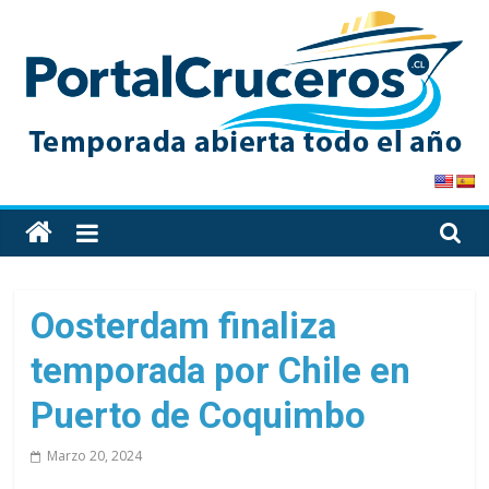
Skip
to
content
PortalCruceros
Toda
la
información
de
Oosterdam finaliza
cruceros
temporada por Chile en
en
un
Puerto de Coquimbo
solo
sitio
Marzo 20, 2024