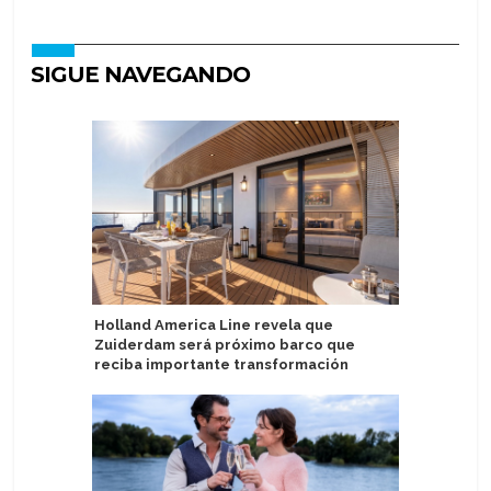
SIGUE NAVEGANDO
Holland America Line revela que
Holland 
Zuiderdam será próximo barco que
estrenan
reciba importante transformación
el Ooste