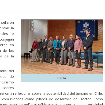
sellaron
nciar la
onales e
conjugan
ieron en
a de los
ro de la
dial del
esas de
Fedetur
e turismo
. Líderes
eron a reflexionar sobre la sostenibilidad del turismo en Chile,
as comunidades como pilares de desarrollo del sector. Como
 potencial de políticas públicas para potenciar la sostenibilidad