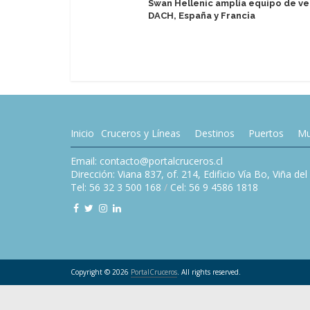
Swan Hellenic amplía equipo de ve
DACH, España y Francia
Inicio
Cruceros y Líneas
Destinos
Puertos
Mu
Email: contacto@portalcruceros.cl
Dirección: Viana 837, of. 214, Edificio Vía Bo, Viña de
Tel: 56 32 3 500 168
/
Cel: 56 9 4586 1818
Copyright © 2026
PortalCruceros
. All rights reserved.