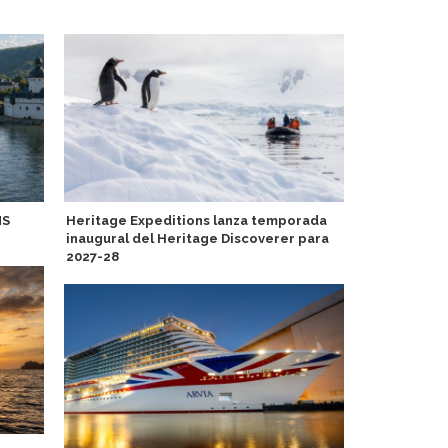
MS
Heritage Expeditions lanza temporada
A-Rosa relan
inaugural del Heritage Discoverer para
destaca pro
2027-28