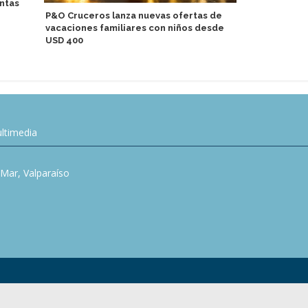
ntas
Seychelles 
P&O Cruceros lanza nuevas ofertas de
enfoque en 
vacaciones familiares con niños desde
sostenible 
USD 400
ltimedia
l Mar, Valparaíso