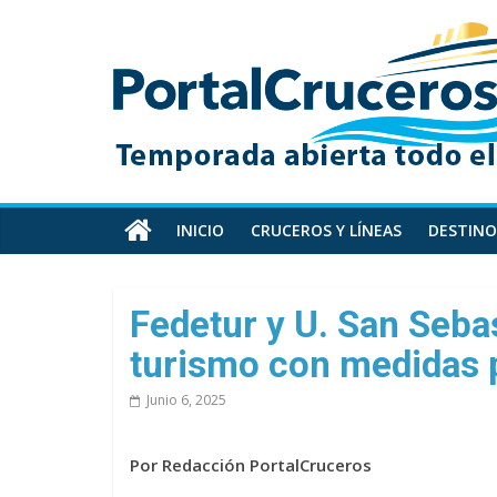
Skip
PortalCruceros
to
content
Toda
la
información
de
cruceros
en
INICIO
CRUCEROS Y LÍNEAS
DESTINO
un
solo
sitio
Fedetur y U. San Seba
turismo con medidas p
Junio 6, 2025
Por Redacción PortalCruceros