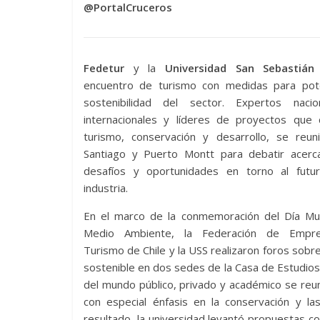
@PortalCruceros
Fedetur
y la
Universidad San Sebastián
encuentro de turismo con medidas para pote
sostenibilidad del sector. Expertos naci
internacionales y líderes de proyectos que 
turismo, conservación y desarrollo, se reun
Santiago y Puerto Montt para debatir acerc
desafíos y oportunidades en torno al futu
industria.
En el marco de la conmemoración del Día Mun
Medio Ambiente, la Federación de Empr
Turismo de Chile y la USS realizaron foros sobr
sostenible en dos sedes de la Casa de Estudios
del mundo público, privado y académico se reuni
con especial énfasis en la conservación y l
resultado, la universidad levantó propuestas con