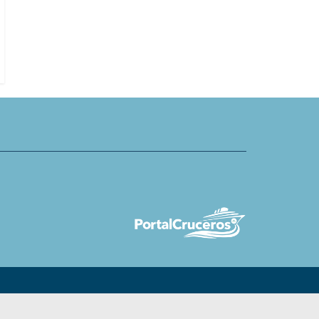
cierra temporada con mayor
Swan Hellenic amplía equipo de v
turismo de cruceros
DACH, España y Francia
y de mayor valor