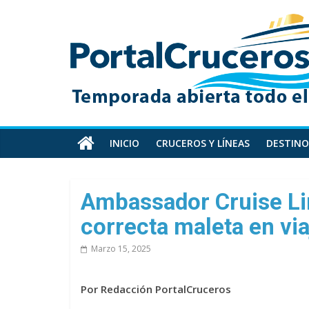
Skip
PortalCruceros
to
content
Toda
la
información
de
cruceros
en
INICIO
CRUCEROS Y LÍNEAS
DESTINO
un
solo
sitio
Ambassador Cruise Lin
correcta maleta en via
Marzo 15, 2025
Por Redacción PortalCruceros