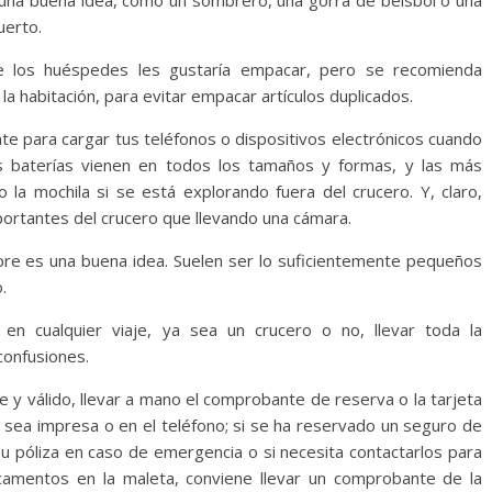
una buena idea, como un sombrero, una gorra de béisbol o una
uerto.
ue los huéspedes les gustaría empacar, pero se recomienda
 la habitación, para evitar empacar artículos duplicados.
nte para cargar tus teléfonos o dispositivos electrónicos cuando
as baterías vienen en todos los tamaños y formas, y las más
 la mochila si se está explorando fuera del crucero. Y, claro,
ortantes del crucero que llevando una cámara.
re es una buena idea. Suelen ser lo suficientemente pequeños
.
en cualquier viaje, ya sea un crucero o no, llevar toda la
confusiones.
 y válido, llevar a mano el comprobante de reserva o la tarjeta
sea impresa o en el teléfono; si se ha reservado un seguro de
su póliza en caso de emergencia o si necesita contactarlos para
icamentos en la maleta, conviene llevar un comprobante de la