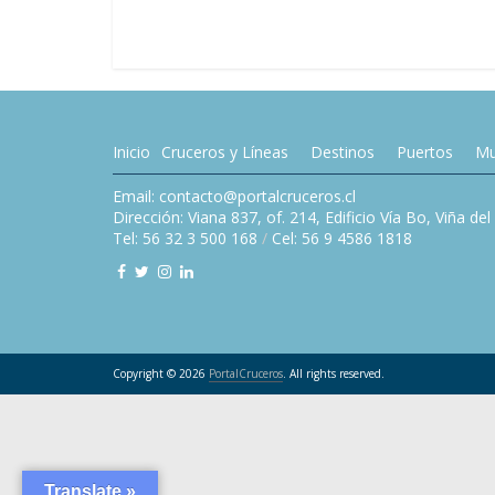
Inicio
Cruceros y Líneas
Destinos
Puertos
Mu
Email: contacto@portalcruceros.cl
Dirección: Viana 837, of. 214, Edificio Vía Bo, Viña de
Tel: 56 32 3 500 168
/
Cel: 56 9 4586 1818
Copyright © 2026
PortalCruceros
. All rights reserved.
Translate »