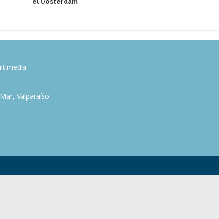
el Oosterdam
ltimedia
l Mar, Valparaíso