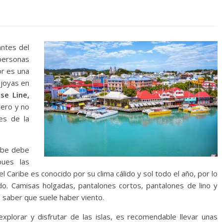
antes del
personas
or es una
 joyas en
se Line,
cero y no
es de la
ribe debe
pues las
l Caribe es conocido por su clima cálido y sol todo el año, por lo
o. Camisas holgadas, pantalones cortos, pantalones de lino y
 saber que suele haber viento.
plorar y disfrutar de las islas, es recomendable llevar unas