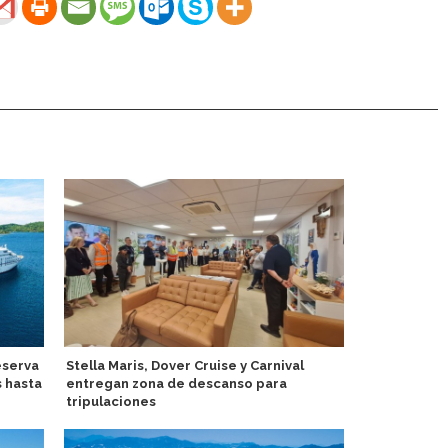
eserva
Stella Maris, Dover Cruise y Carnival
Virgin Voya
s hasta
entregan zona de descanso para
temporada e
tripulaciones
bálticos d