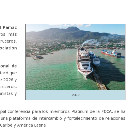
el
Pamac
ros más
ruceros,
ociation
ional de
tacó que
de 2026 y
cruceros,
onistas y
Mitur
ipal conferencia para los miembros Platinum de la
FCCA,
se ha
na plataforma de intercambio y fortalecimiento de relaciones
 Caribe y América Latina.