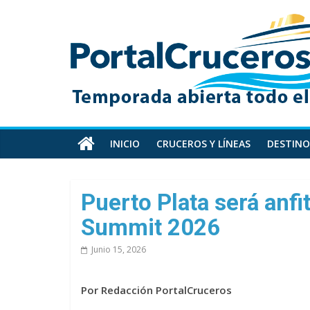
Skip
PortalCruceros
to
content
Toda
la
información
de
cruceros
en
INICIO
CRUCEROS Y LÍNEAS
DESTINO
un
solo
sitio
Puerto Plata será anfi
Summit 2026
Junio 15, 2026
Por Redacción PortalCruceros