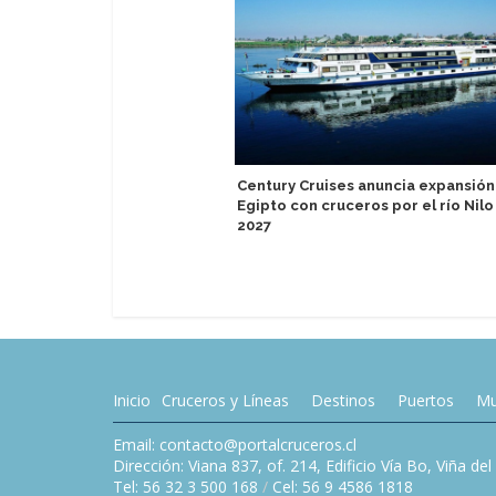
Century Cruises anuncia expansión
Egipto con cruceros por el río Nilo
2027
Inicio
Cruceros y Líneas
Destinos
Puertos
Mu
Email: contacto@portalcruceros.cl
Dirección: Viana 837, of. 214, Edificio Vía Bo, Viña de
Tel: 56 32 3 500 168
/
Cel: 56 9 4586 1818