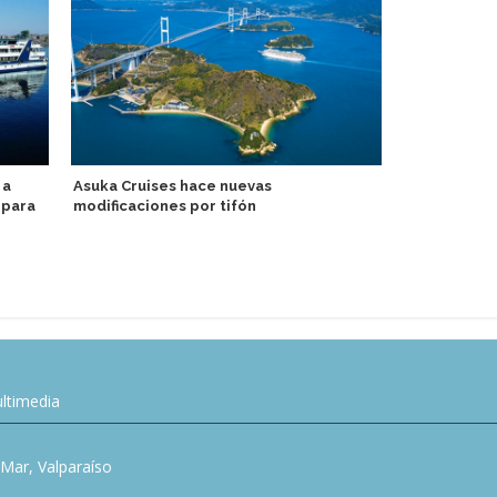
 a
Asuka Cruises hace nuevas
Adora Medit
 para
modificaciones por tifón
temáticos Ó
ltimedia
l Mar, Valparaíso