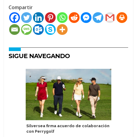
Compartir
SIGUE NAVEGANDO
Silversea firma acuerdo de colaboración
MSC Cruc
con Perrygolf
patrocina