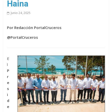
Haina
Junio 24, 2025
Por Redacción PortalCruceros
@PortalCruceros
E
l
P
r
e
s
i
d
e