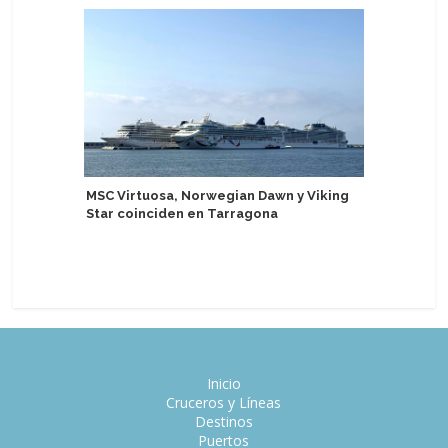
MSC Virtuosa, Norwegian Dawn y Viking
Delfin A
Star coinciden en Tarragona
experien
Perú
Inicio
Cruceros y Líneas
Destinos
Puertos