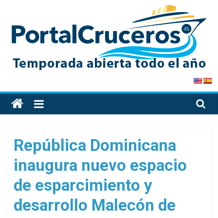
Skip
to
content
PortalCruceros
Toda
la
información
de
República Dominicana
cruceros
inaugura nuevo espacio
en
un
de esparcimiento y
solo
sitio
desarrollo Malecón de