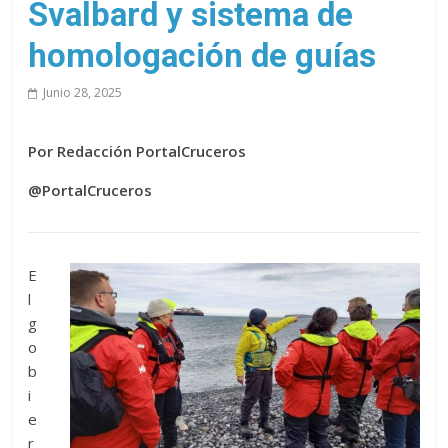
Svalbard y sistema de
homologación de guías
Junio 28, 2025
Por Redacción PortalCruceros
@PortalCruceros
E
l
g
o
b
i
e
r