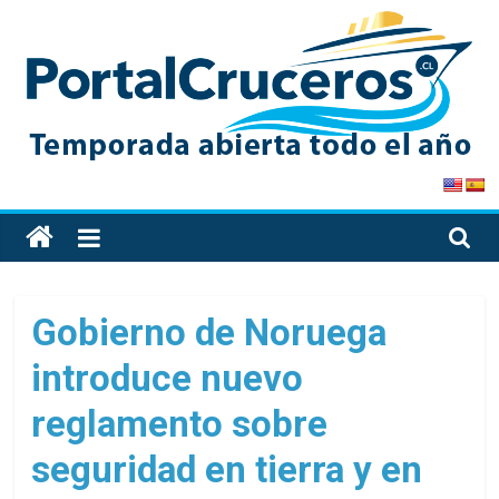
Skip
to
content
PortalCruceros
Toda
la
información
de
Gobierno de Noruega
cruceros
introduce nuevo
en
un
reglamento sobre
solo
sitio
seguridad en tierra y en