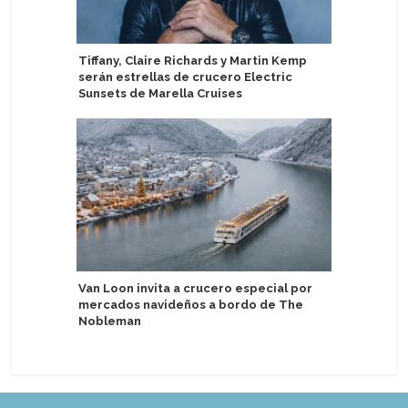
Tiffany, Claire Richards y Martin Kemp
Century 
serán estrellas de crucero Electric
Egipto co
Sunsets de Marella Cruises
2027
Van Loon invita a crucero especial por
AIDA test
mercados navideños a bordo de The
automát
Nobleman