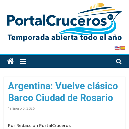
Skip
to
content
PortalCruceros
Toda
la
información
de
Argentina: Vuelve clásico
cruceros
Barco Ciudad de Rosario
en
un
Enero 5, 2026
solo
sitio
Por Redacción PortalCruceros