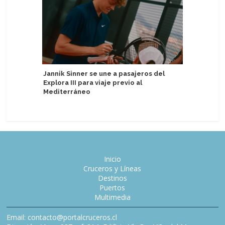
Jannik Sinner se une a pasajeros del
TUI Crui
Explora III para viaje previo al
el Mein Sc
Mediterráneo
Inicio
Cruceros y Líneas
Destinos
Puertos
Multimedia
Email: contacto@portalcruceros.cl