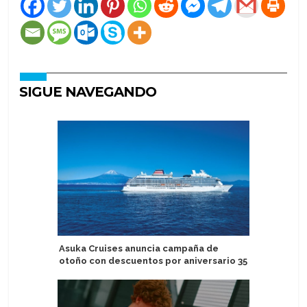
SIGUE NAVEGANDO
Asuka Cruises anuncia campaña de
Crystal n
otoño con descuentos por aniversario 35
para diri