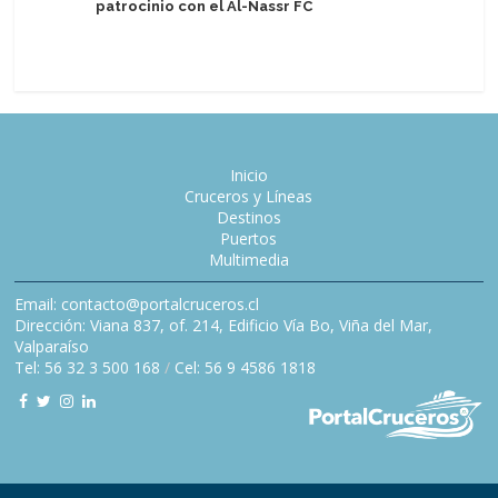
patrocinio con el Al-Nassr FC
Málaga lo
10 entre 
Inicio
Cruceros y Líneas
Destinos
Puertos
Multimedia
Email: contacto@portalcruceros.cl
Dirección: Viana 837, of. 214, Edificio Vía Bo, Viña del Mar,
Valparaíso
Tel: 56 32 3 500 168
/
Cel: 56 9 4586 1818