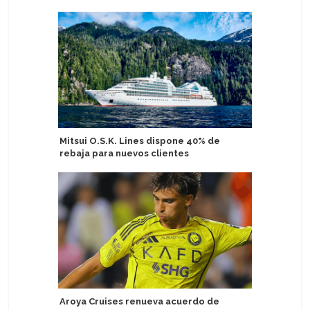
Mitsui O.S.K. Lines dispone 40% de
Estudio 
rebaja para nuevos clientes
vería af
de cruce
Aroya Cruises renueva acuerdo de