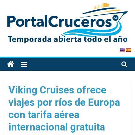
Skip
to
content
PortalCruceros
Toda
la
información
de
Viking Cruises ofrece
cruceros
viajes por ríos de Europa
en
un
con tarifa aérea
solo
sitio
internacional gratuita