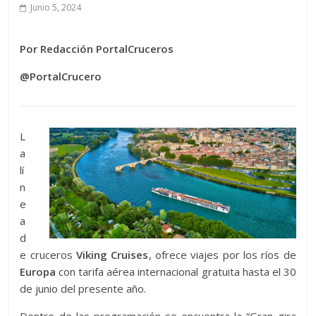
Junio 5, 2024
Por Redacción PortalCruceros
@PortalCrucero
L
a
lí
n
e
a
d
e cruceros
Viking Cruises
, ofrece viajes por los ríos de
Europa
con tarifa aérea internacional gratuita hasta el 30
de junio del presente año.