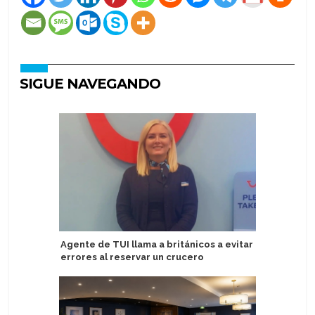
SIGUE NAVEGANDO
Agente de TUI llama a británicos a evitar
Cantante
errores al reservar un crucero
en Margar