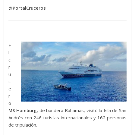
@PortalCruceros
E
l
c
r
u
c
e
r
o
MS Hamburg,
de bandera Bahamas, visitó la Isla de San
Andrés con 246 turistas internacionales y 162 personas
de tripulación.