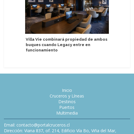
Villa Vie combinará propiedad de ambos
Brasil pr
buques cuando Legacy entre en
de Turis
funcionamiento
Inicio
Cruceros y Líneas
Destinos
Puertos
Multimedia
Email: contacto@portalcruceros.cl
Dirección: Viana 837, of. 214, Edificio Vía Bo, Viña del Mar,