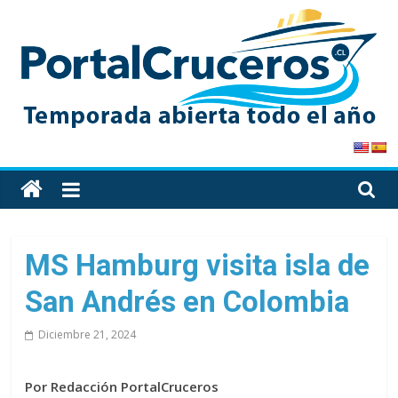
Skip
to
content
PortalCruceros
Toda
la
información
de
MS Hamburg visita isla de
cruceros
San Andrés en Colombia
en
un
Diciembre 21, 2024
solo
sitio
Por Redacción PortalCruceros