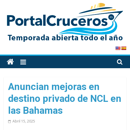
Skip
to
content
PortalCruceros
Toda
la
información
de
Anuncian mejoras en
cruceros
destino privado de NCL en
en
un
las Bahamas
solo
sitio
Abril 15, 2025