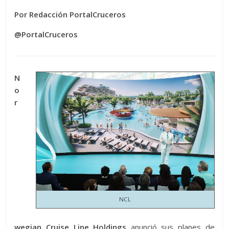
Por Redacción PortalCruceros
@PortalCruceros
N
o
r
NCL
wegian Cruise Line Holdings
anunció sus planes de