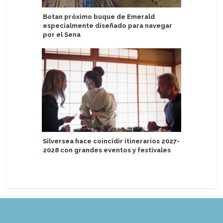
Botan próximo buque de Emerald
Global P
especialmente diseñado para navegar
gerente 
por el Sena
Port
Silversea hace coincidir itinerarios 2027-
Nueva co
2028 con grandes eventos y festivales
descubri
destinos