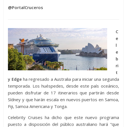
@PortalCruceros
C
e
l
e
b
ri
t
y Edge
ha regresado a Australia para iniciar una segunda
temporada. Los huéspedes, desde este país oceánico,
pueden disfrutar de 17 itinerarios que partirán desde
Sídney y que harán escala en nuevos puertos en Samoa,
Fiji, Samoa Americana y Tonga.
Celebrity Cruises ha dicho que este nuevo programa
puesto a disposición del público australiano hará “que