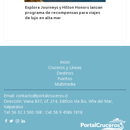
Explora Journeys y Hilton Honors lanzan
programa de recompensas para viajes
Atlas Oc
de lujo en alta mar
elegir el
noruego
Inicio
Cruceros y Líneas
Destinos
Puertos
Multimedia
Email: contacto@portalcruceros.cl
Dirección: Viana 837, of. 214, Edificio Vía Bo, Viña del Mar,
Valparaíso
Tel: 56 32 3 500 168
/
Cel: 56 9 4586 1818