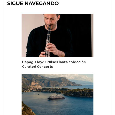
SIGUE NAVEGANDO
Hapag-Lloyd Cruises lanza colección
The Ritz-
Curated Concerts
Eberjey 
dormir de