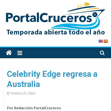
Skip
to
content
PortalCruceros
Toda
la
información
de
Celebrity Edge regresa a
cruceros
Australia
en
un
Octubre 23, 2024
solo
sitio
Por Redacción PortalCruceros