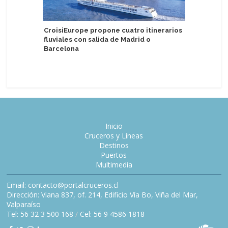
CroisiEurope propone cuatro itinerarios
fluviales con salida de Madrid o
Valenciap
Barcelona
primeros
pasajero
Inicio
Cruceros y Líneas
Destinos
Puertos
Multimedia
Email: contacto@portalcruceros.cl
Dirección: Viana 837, of. 214, Edificio Vía Bo, Viña del Mar,
Valparaíso
Tel: 56 32 3 500 168
/
Cel: 56 9 4586 1818