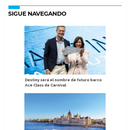
SIGUE NAVEGANDO
Destiny será el nombre de futuro barco
Organiza
Ace Class de Carnival
Havila V
clasifica