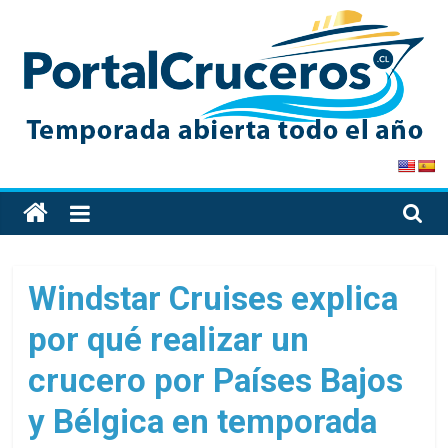
Skip
to
content
PortalCruceros
Toda
la
información
de
Windstar Cruises explica
cruceros
por qué realizar un
en
un
crucero por Países Bajos
solo
sitio
y Bélgica en temporada