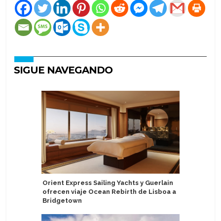
SIGUE NAVEGANDO
Orient Express Sailing Yachts y Guerlain
Atlas Oc
ofrecen viaje Ocean Rebirth de Lisboa a
realizar
Bridgetown
por el M