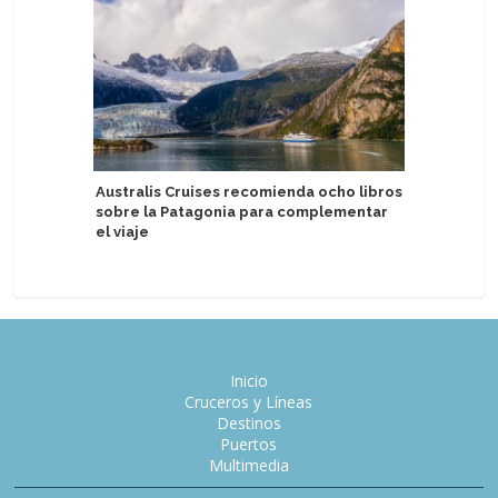
Australis Cruises recomienda ocho libros
Tarragon
sobre la Patagonia para complementar
comercia
el viaje
Fleming
Inicio
Cruceros y Líneas
Destinos
Puertos
Multimedia