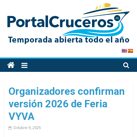
Skip
to
content
PortalCruceros
Toda
la
información
de
Organizadores confirman
cruceros
versión 2026 de Feria
en
un
VYVA
solo
sitio
Octubre 9, 2025