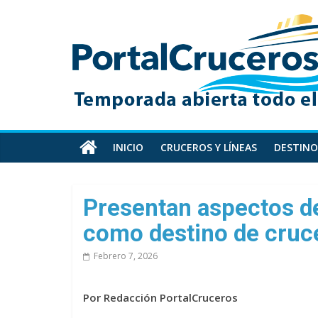
Skip
PortalCruceros
to
content
Toda
la
información
de
cruceros
en
INICIO
CRUCEROS Y LÍNEAS
DESTINO
un
solo
sitio
Presentan aspectos de
como destino de cruc
Febrero 7, 2026
Por Redacción PortalCruceros