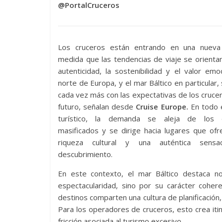
@PortalCruceros
Los cruceros están entrando en una nueva
medida que las tendencias de viaje se orientan
autenticidad, la sostenibilidad y el valor emoc
norte de Europa, y el mar Báltico en particular, 
cada vez más con las expectativas de los crucer
futuro, señalan desde
Cruise Europe.
En todo e
turístico, la demanda se aleja de los d
masificados y se dirige hacia lugares que of
riqueza cultural y una auténtica sensa
descubrimiento.
En este contexto, el mar Báltico destaca n
espectacularidad, sino por su carácter coher
destinos comparten una cultura de planificación, 
Para los operadores de cruceros, esto crea itine
fricción asociada al turismo excesivo.