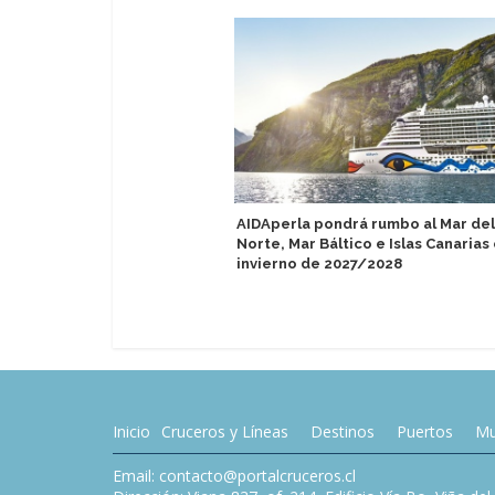
AIDAperla pondrá rumbo al Mar del
Norte, Mar Báltico e Islas Canarias
invierno de 2027/2028
Inicio
Cruceros y Líneas
Destinos
Puertos
Mu
Email: contacto@portalcruceros.cl