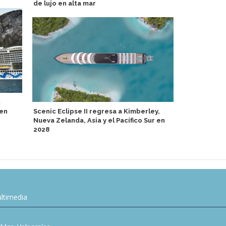
de lujo en alta mar
viajes por 
 en
Scenic Eclipse II regresa a Kimberley,
Nuevo Explor
Nueva Zelanda, Asia y el Pacífico Sur en
acompañado 
2028
de lujo
ltimedia