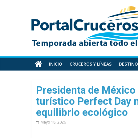
Skip
PortalCruceros
to
content
Toda
la
información
de
cruceros
en
INICIO
CRUCEROS Y LÍNEAS
DESTINO
un
solo
sitio
Presidenta de México
turístico Perfect Day 
equilibrio ecológico
Mayo 18, 2026