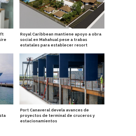
ft
Royal Caribbean mantiene apoyo a obra
MSC World A
aire
social en Mahahual pese a trabas
chocolates 
estatales para establecer resort
mar
Port Canaveral devela avances de
MSC Crucero
sta
proyectos de terminal de cruceros y
check-in r
estacionamientos