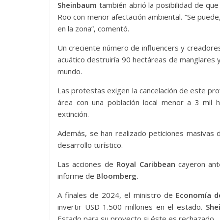
Sheinbaum
también abrió la posibilidad de que
Roo con menor afectación ambiental. “Se puede,
en la zona”, comentó.
Un creciente número de influencers y creadore
acuático destruiría 90 hectáreas de manglares 
mundo.
Las protestas exigen la cancelación de este proy
área con una población local menor a 3 mil 
extinción.
Además, se han realizado peticiones masivas d
desarrollo turístico.
Las acciones de
Royal Caribbean
cayeron ante
informe de
Bloomberg.
A finales de 2024, el ministro de
Economía d
invertir USD 1.500 millones en el estado.
She
Estado para su proyecto si éste es rechazado.