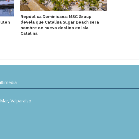
República Dominicana: MSC Group
Scenic detal
ruten
devela que Catalina Sugar Beach será
de lujo en vi
nombre de nuevo destino en Isla
Pacífico Sur
Catalina
ltimedia
l Mar, Valparaíso