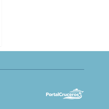
la nuevos viajes terrestres
ajes del Eclipse II por el
Jubila capitán que sirvió en Hurti
por 45 años