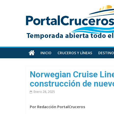
Skip
PortalCruceros
to
content
Toda
la
información
de
cruceros
en
INICIO
CRUCEROS Y LÍNEAS
DESTINO
un
solo
sitio
Norwegian Cruise Line
construcción de nuevo
Enero 28, 2025
Por Redacción PortalCruceros