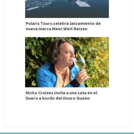
Polaris Tours celebra lanzamiento de
Pearl Exp
nueva marca Meer.Weit Reisen
sostenibi
expedici
Nicko Cruises invita a una cata en el
Duero a bordo del Douro Queen
Adora se
Especial 
Asia