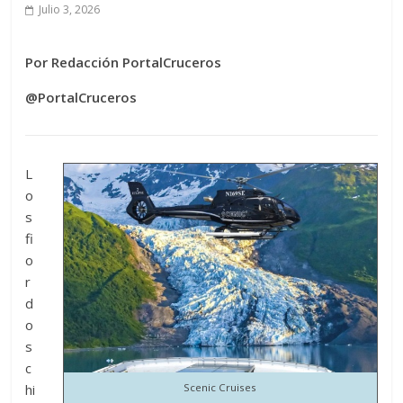
Julio 3, 2026
Por Redacción PortalCruceros
@PortalCruceros
L
o
s
fi
o
r
d
o
s
c
hi
Scenic Cruises