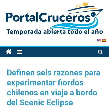
Skip
to
content
PortalCruceros
Toda
la
información
de
Definen seis razones para
cruceros
experimentar fiordos
en
un
chilenos en viaje a bordo
solo
sitio
del Scenic Eclipse