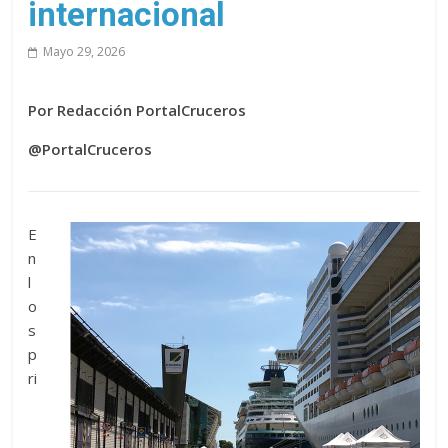
internacional
Mayo 29, 2026
Por Redacción PortalCruceros
@PortalCruceros
E
n
l
o
s
p
ri