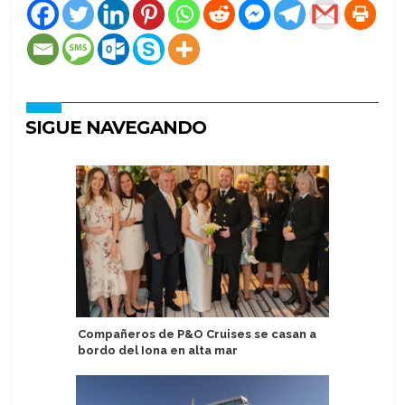
SIGUE NAVEGANDO
Compañeros de P&O Cruises se casan a
Fedetur 
bordo del Iona en alta mar
de ruta p