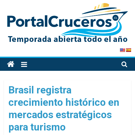
Skip
to
content
PortalCruceros
Toda
la
información
de
Brasil registra
cruceros
crecimiento histórico en
en
un
mercados estratégicos
solo
sitio
para turismo