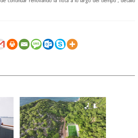
de continuar renovando la flota a lo largo del tiempo”, detalló