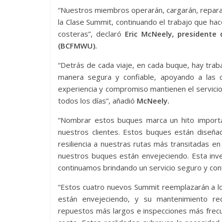
“Nuestros miembros operarán, cargarán, repara
la Clase Summit, continuando el trabajo que h
costeras”, declaró
Eric McNeely, presidente 
(BCFMWU).
“Detrás de cada viaje, en cada buque, hay tra
manera segura y confiable, apoyando a las c
experiencia y compromiso mantienen el servici
todos los días”, añadió
McNeely.
“Nombrar estos buques marca un hito importa
nuestros clientes. Estos buques están diseña
resiliencia a nuestras rutas más transitadas
nuestros buques están envejeciendo. Esta inve
continuamos brindando un servicio seguro y conf
“Estos cuatro nuevos Summit reemplazarán a lo
están envejeciendo, y su mantenimiento re
repuestos más largos e inspecciones más frecuen