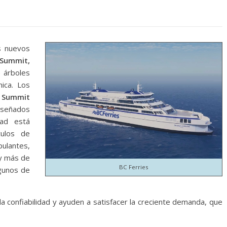
s nuevos
Summit,
e árboles
ica. Los
 Summit
iseñados
dad está
culos de
pulantes,
y más de
BC Ferries
lgunos de
a confiabilidad y ayuden a satisfacer la creciente demanda, que