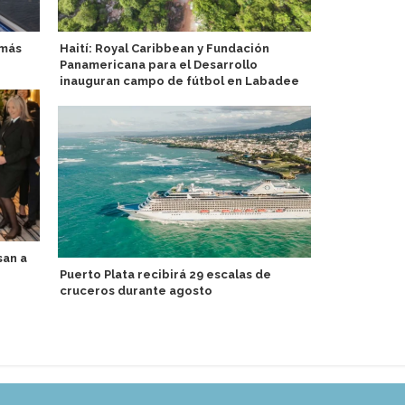
 más
Haití: Royal Caribbean y Fundación
Irish Ferrie
Panamericana para el Desarrollo
Lego en el 
inauguran campo de fútbol en Labadee
Holyhead
san a
Puerto Plata recibirá 29 escalas de
Mein Schiff 
cruceros durante agosto
gourmet par