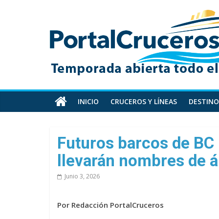
Skip
PortalCruceros
to
content
Toda
la
información
de
cruceros
en
INICIO
CRUCEROS Y LÍNEAS
DESTINO
un
solo
sitio
Futuros barcos de BC 
llevarán nombres de á
Junio 3, 2026
Por Redacción PortalCruceros