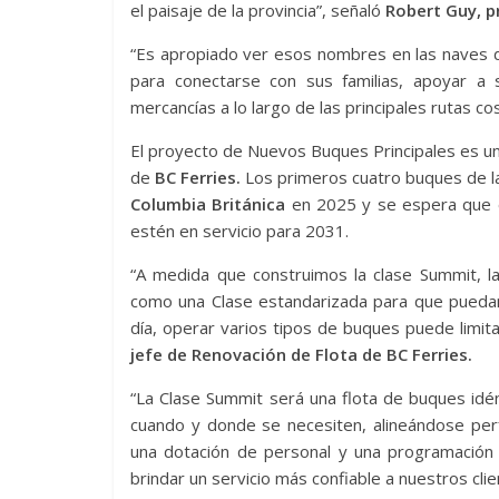
el paisaje de la provincia”, señaló
Robert Guy, pr
“Es apropiado ver esos nombres en las naves d
para conectarse con sus familias, apoyar 
mercancías a lo largo de las principales rutas c
El proyecto de Nuevos Buques Principales es un
de
BC Ferries.
Los primeros cuatro buques de l
Columbia Británica
en 2025 y se espera que en
estén en servicio para 2031.
“A medida que construimos la clase Summit, 
como una Clase estandarizada para que puedan 
día, operar varios tipos de buques puede limit
jefe de Renovación de Flota de BC Ferries.
“La Clase Summit será una flota de buques idént
cuando y donde se necesiten, alineándose perf
una dotación de personal y una programación c
brindar un servicio más confiable a nuestros cli