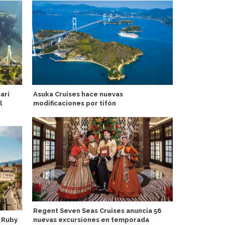
arí
Asuka Cruises hace nuevas
United Wat
l
modificaciones por tifón
barcos cont
fase de neg
Regent Seven Seas Cruises anuncia 56
 Ruby
nuevas excursiones en temporada
Pasajeros d