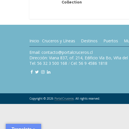
Collection
Inicio
Cruceros y Líneas
Destinos
Puertos
Mu
Email: contacto@portalcruceros.cl
Dirección: Viana 837, of. 214, Edificio Vía Bo, Viña de
Tel: 56 32 3 500 168
/
Cel: 56 9 4586 1818
Copyright © 2026
PortalCruceros
. All rights reserved.