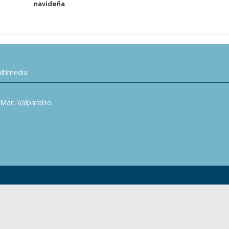
navideña
única en es
ltimedia
l Mar, Valparaíso