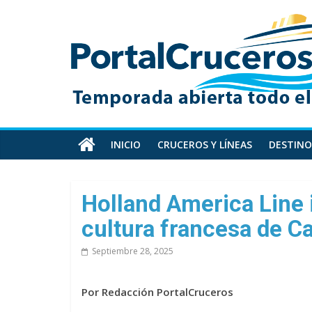
Skip
PortalCruceros
to
content
Toda
la
información
de
cruceros
en
INICIO
CRUCEROS Y LÍNEAS
DESTINO
un
solo
sitio
Holland America Line i
cultura francesa de Ca
Septiembre 28, 2025
Por Redacción PortalCruceros