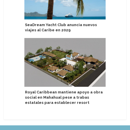
SeaDream Yacht Club anuncia nuevos
Canal de
viajes al Caribe en 2029
cruceros 
Royal Caribbean mantiene apoyo a obra
Ambassad
social en Mahahual pese a trabas
gastrono
estatales para establecer resort
definitor