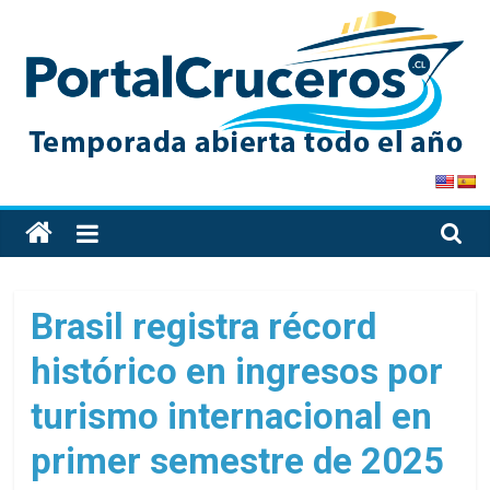
Skip
to
content
PortalCruceros
Toda
la
información
de
Brasil registra récord
cruceros
histórico en ingresos por
en
un
turismo internacional en
solo
sitio
primer semestre de 2025