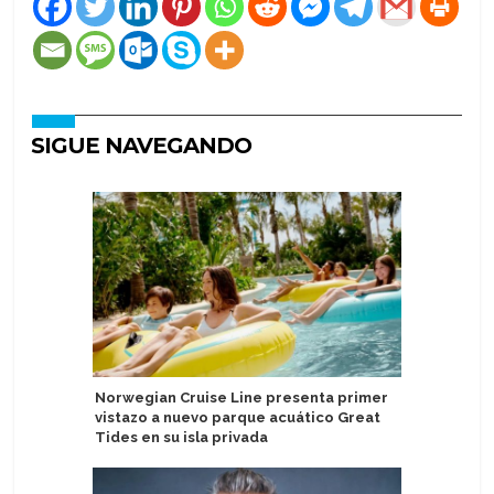
SIGUE NAVEGANDO
Norwegian Cruise Line presenta primer
Ambassad
vistazo a nuevo parque acuático Great
gastrono
Tides en su isla privada
definitor