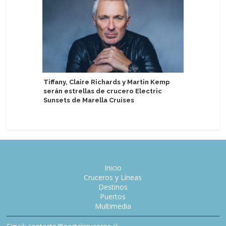
Tiffany, Claire Richards y Martin Kemp
Cruise C
serán estrellas de crucero Electric
lanza ca
Sunsets de Marella Cruises
lo Cotidi
Inicio
Cruceros y Líneas
Destinos
Puertos
Multimedia