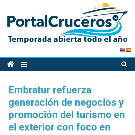
Skip
to
content
PortalCruceros
Toda
la
información
de
Embratur refuerza
cruceros
generación de negocios y
en
un
promoción del turismo en
solo
sitio
el exterior con foco en