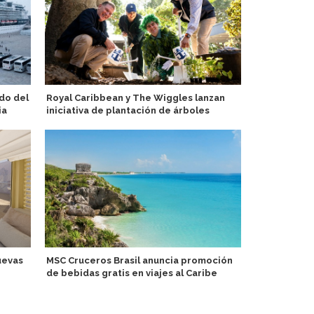
do del
Royal Caribbean y The Wiggles lanzan
Stella Maris
ia
iniciativa de plantación de árboles
entregan zo
tripulacion
uevas
MSC Cruceros Brasil anuncia promoción
de bebidas gratis en viajes al Caribe
Hapag-Lloyd
Curated Co