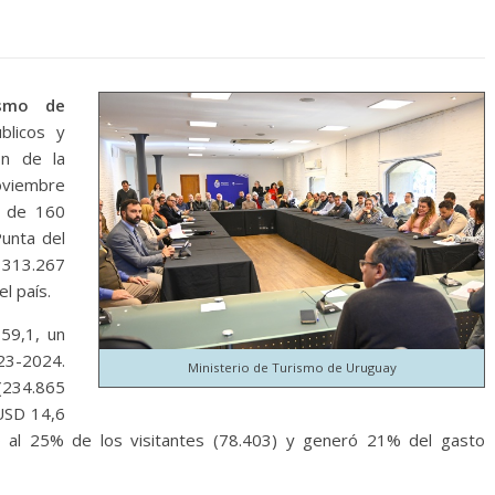
ismo de
blicos y
ón de la
oviembre
l de 160
unta del
313.267
l país.
59,1, un
3-2024.
Ministerio de Turismo de Uruguay
(234.865
 USD 14,6
ió al 25% de los visitantes (78.403) y generó 21% del gasto