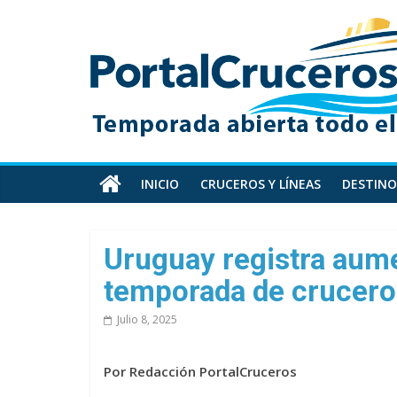
Skip
PortalCruceros
to
content
Toda
la
información
de
cruceros
en
INICIO
CRUCEROS Y LÍNEAS
DESTINO
un
solo
sitio
Uruguay registra aume
temporada de crucer
Julio 8, 2025
Por Redacción PortalCruceros