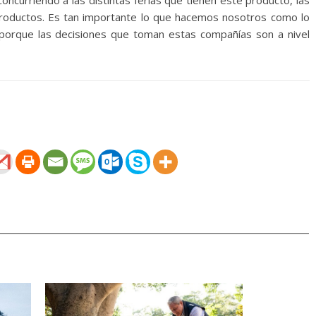
ncurriendo a las distintas ferias que tienen este producto, las
productos. Es tan importante lo que hacemos nosotros como lo
 porque las decisiones que toman estas compañías son a nivel