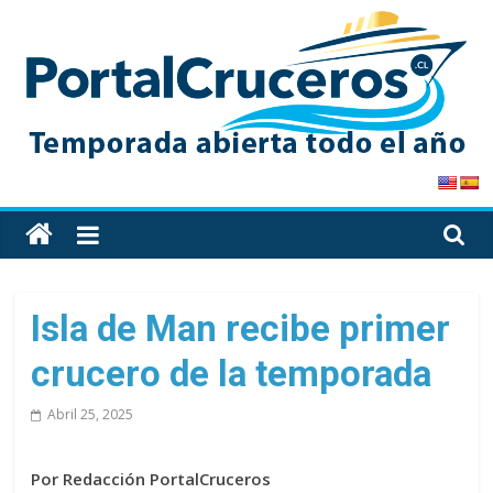
Skip
to
content
PortalCruceros
Toda
la
información
de
Isla de Man recibe primer
cruceros
crucero de la temporada
en
un
Abril 25, 2025
solo
sitio
Por Redacción PortalCruceros