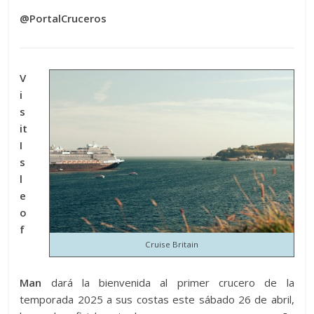
@PortalCruceros
V
i
s
it
I
s
l
e
o
f
Cruise Britain
Man
dará la bienvenida al primer crucero de la
temporada 2025 a sus costas este sábado 26 de abril,