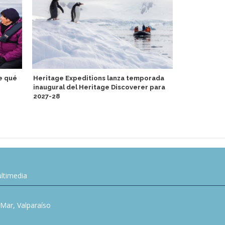
e qué
Heritage Expeditions lanza temporada
Carnival Co
inaugural del Heritage Discoverer para
de donación
2027-28
Bahamas
ltimedia
l Mar, Valparaíso