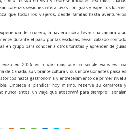
, como música en vivo y representaciones teatrales; charlas
o San Lorenzo; sesiones interactivas con guías y expertos locales.
iza que todos los viajeros, desde familias hasta aventureros
eriencia del crucero, la naviera indica llevar una cámara o un
lmente durante el paso por las esclusas; llevar calzado cómodo
idas en grupo para conocer a otros turistas y aprender de guías
Lorenzo en 2026 es mucho más que un simple viaje: es una
oria de Canadá, su vibrante cultura y sus impresionantes paisajes
istóricos hasta gastronomía y entretenimiento de primer nivel a
ble. Empiece a planificar hoy mismo, reserve su camarote y
 nunca antes: un viaje que atesorará para siempre”, señalan