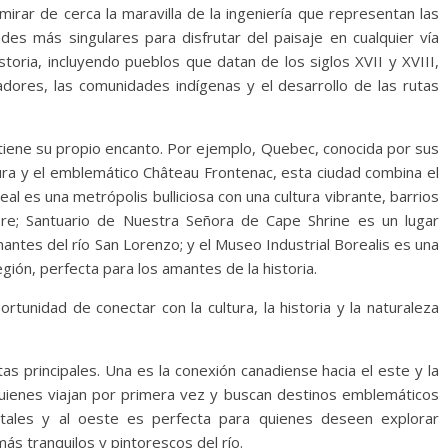
irar de cerca la maravilla de la ingeniería que representan las
des más singulares para disfrutar del paisaje en cualquier vía
istoria, incluyendo pueblos que datan de los siglos XVII y XVIII,
adores, las comunidades indígenas y el desarrollo de las rutas
 tiene su propio encanto. Por ejemplo, Quebec, conocida por sus
ura y el emblemático Château Frontenac, esta ciudad combina el
al es una metrópolis bulliciosa con una cultura vibrante, barrios
mbre; Santuario de Nuestra Señora de Cape Shrine es un lugar
nantes del río San Lorenzo; y el Museo Industrial Borealis es una
región, perfecta para los amantes de la historia.
rtunidad de conectar con la cultura, la historia y la naturaleza
as principales. Una es la conexión canadiense hacia el este y la
 quienes viajan por primera vez y buscan destinos emblemáticos
ales y al oeste es perfecta para quienes deseen explorar
s tranquilos y pintorescos del río.