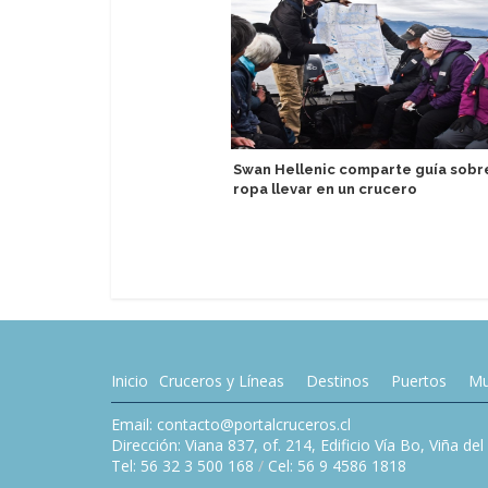
Swan Hellenic comparte guía sobr
ropa llevar en un crucero
Inicio
Cruceros y Líneas
Destinos
Puertos
Mu
Email: contacto@portalcruceros.cl
Dirección: Viana 837, of. 214, Edificio Vía Bo, Viña de
Tel: 56 32 3 500 168
/
Cel: 56 9 4586 1818