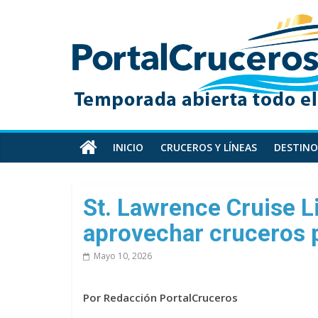
Skip
PortalCruceros
to
content
Toda
la
información
de
cruceros
en
INICIO
CRUCEROS Y LÍNEAS
DESTINO
un
solo
sitio
St. Lawrence Cruise L
aprovechar cruceros p
Mayo 10, 2026
Por Redacción PortalCruceros