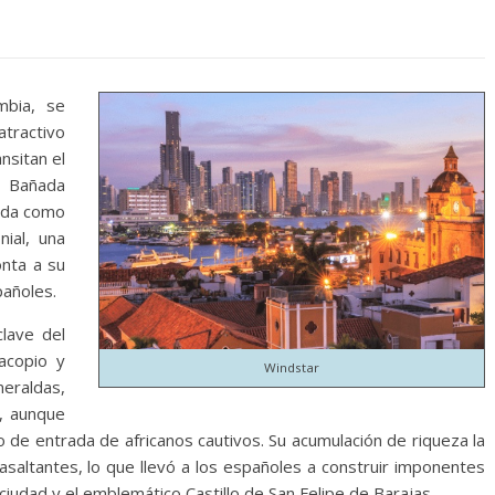
mbia, se
atractivo
nsitan el
.
Bañada
rada como
nial, una
onta a su
pañoles.
lave del
acopio y
Windstar
eraldas,
, aunque
 de entrada de africanos cautivos. Su acumulación de riqueza la
 asaltantes, lo que llevó a los españoles a construir imponentes
ciudad y el emblemático Castillo de San Felipe de Barajas.