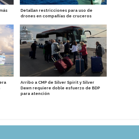
 más
Detallan restricciones para uso de
Tripulante 
drones en compañías de cruceros
Celebrity Co
era
Arribo a CMP de Silver Spirit y Silver
Scenic Grou
s
Dawn requiere doble esfuerzo de BDP
anual de Bl
para atención