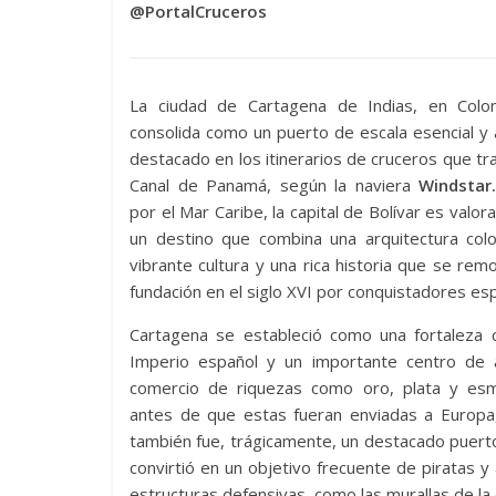
@PortalCruceros
La ciudad de Cartagena de Indias, en Colo
consolida como un puerto de escala esencial y 
destacado en los itinerarios de cruceros que tra
Canal de Panamá, según la naviera
Windstar
por el Mar Caribe, la capital de Bolívar es valo
un destino que combina una arquitectura colo
vibrante cultura y una rica historia que se rem
fundación en el siglo XVI por conquistadores es
Cartagena se estableció como una fortaleza c
Imperio español y un importante centro de 
comercio de riquezas como oro, plata y esm
antes de que estas fueran enviadas a Europa
también fue, trágicamente, un destacado puerto
convirtió en un objetivo frecuente de piratas y
estructuras defensivas, como las murallas de la 