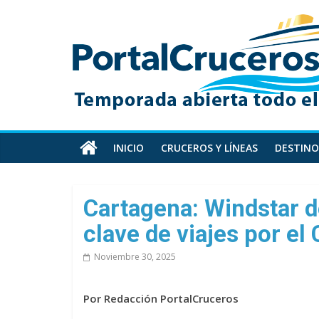
Skip
PortalCruceros
to
content
Toda
la
información
de
cruceros
en
INICIO
CRUCEROS Y LÍNEAS
DESTINO
un
solo
sitio
Cartagena: Windstar d
clave de viajes por e
Noviembre 30, 2025
Por Redacción PortalCruceros