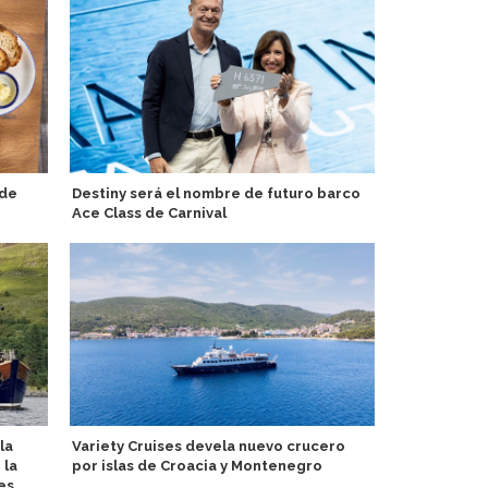
 de
Destiny será el nombre de futuro barco
Variety Crui
Ace Class de Carnival
por el Medi
barcos peq
la
Variety Cruises devela nuevo crucero
 la
por islas de Croacia y Montenegro
Global Port
es
gerente gen