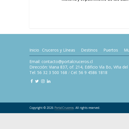
Inicio
Cruceros y Líneas
Destinos
Puertos
Mu
Email: contacto@portalcruceros.cl
Dirección: Viana 837, of. 214, Edificio Vía Bo, Viña de
Tel: 56 32 3 500 168
/
Cel: 56 9 4586 1818
Copyright © 2026
PortalCruceros
. All rights reserved.