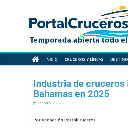
Skip
PortalCruceros
to
content
Toda
la
información
de
cruceros
en
INICIO
CRUCEROS Y LÍNEAS
DESTINO
un
solo
sitio
Industria de cruceros 
Bahamas en 2025
Febrero 3, 2026
Por Redacción PortalCruceros