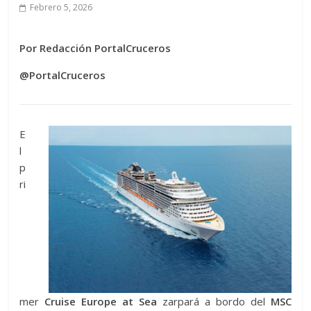
Febrero 5, 2026
Por Redacción PortalCruceros
@PortalCruceros
E
l
p
ri
mer
Cruise Europe at Sea
zarpará a bordo del
MSC