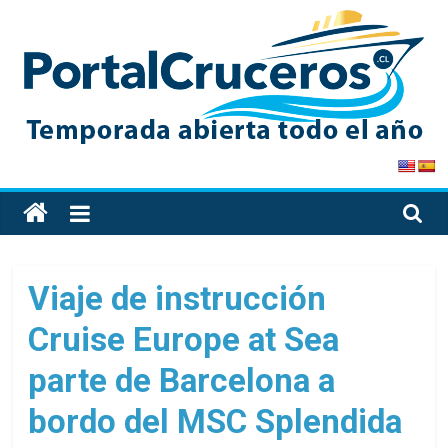
Skip
to
content
PortalCruceros
Toda
la
información
de
Viaje de instrucción
cruceros
Cruise Europe at Sea
en
un
parte de Barcelona a
solo
sitio
bordo del MSC Splendida