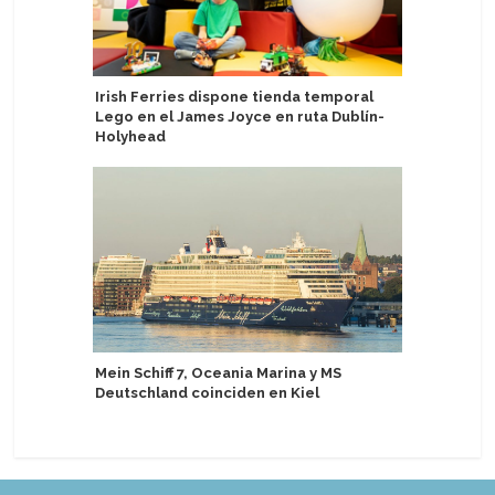
Irish Ferries dispone tienda temporal
MSC Cruc
Lego en el James Joyce en ruta Dublín-
patrocina
Holyhead
Clean Arc
Mein Schiff 7, Oceania Marina y MS
sostenib
Deutschland coinciden en Kiel