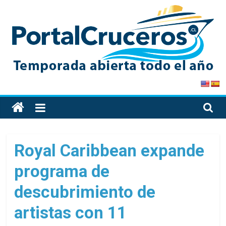
Skip
to
content
PortalCruceros
Toda
la
información
de
Royal Caribbean expande
cruceros
programa de
en
un
descubrimiento de
solo
sitio
artistas con 11