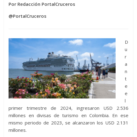
Por Redacción PortalCruceros
@PortalCruceros
D
u
r
a
n
t
e
e
l
primer trimestre de 2024, ingresaron USD 2.536
millones en divisas de turismo en Colombia. En ese
mismo periodo de 2023, se alcanzaron los USD 2.131
millones.