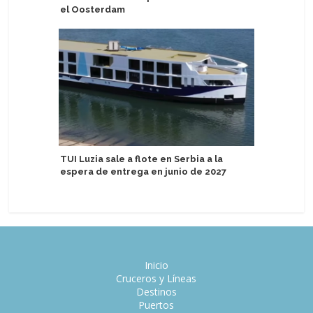
el Oosterdam
MSC Cruc
TUI Luzia sale a flote en Serbia a la
de bebida
espera de entrega en junio de 2027
Inicio
Cruceros y Líneas
Destinos
Puertos