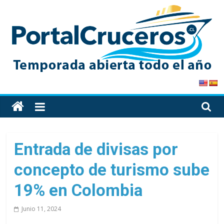
Skip
to
content
PortalCruceros
Toda
la
información
de
Entrada de divisas por
cruceros
concepto de turismo sube
en
un
19% en Colombia
solo
sitio
Junio 11, 2024