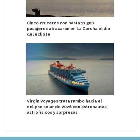
Cinco cruceros con hasta 11.300
Celebrat
pasajeros atracarán en La Coruña el día
aniversar
del eclipse
Puerto d
Virgin Voyages traza rumbo hacia el
acercan a
eclipse solar de 2026 con astronautas,
marítima
astrofísicos y sorpresas