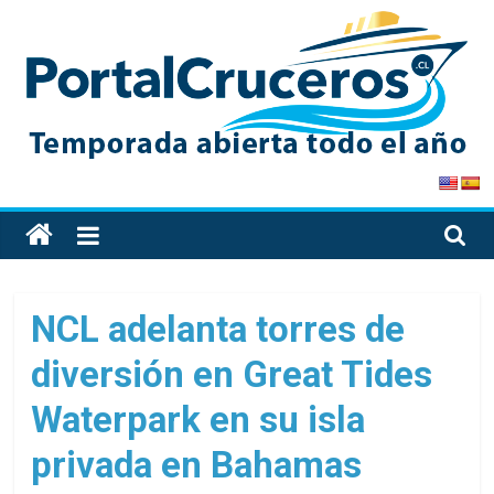
Skip
to
content
PortalCruceros
Toda
la
información
de
NCL adelanta torres de
cruceros
diversión en Great Tides
en
un
Waterpark en su isla
solo
sitio
privada en Bahamas