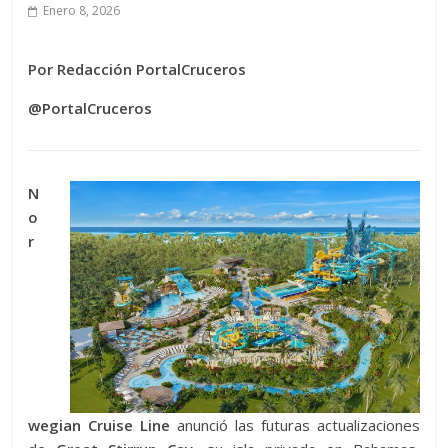
Enero 8, 2026
Por Redacción PortalCruceros
@PortalCruceros
N
o
r
wegian Cruise Line
anunció las futuras actualizaciones