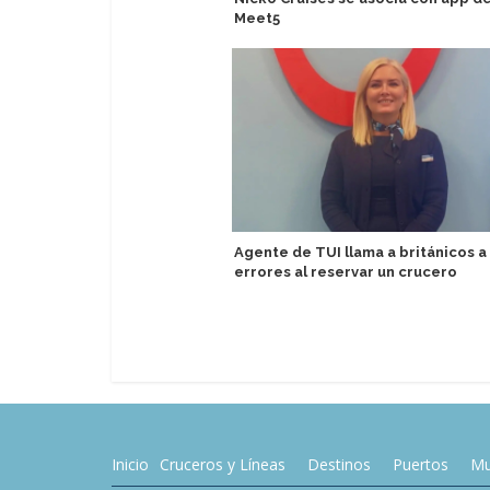
Meet5
Agente de TUI llama a británicos a 
errores al reservar un crucero
Inicio
Cruceros y Líneas
Destinos
Puertos
Mu