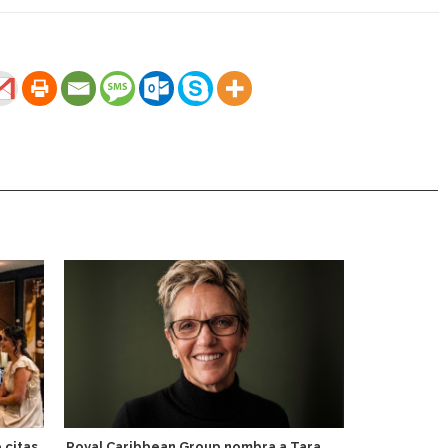
 citas
Royal Caribbean Group nombra a Tara
Adora se ad