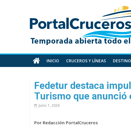
Skip
PortalCruceros
to
content
Toda
la
información
de
cruceros
en
INICIO
CRUCEROS Y LÍNEAS
DESTINO
un
solo
sitio
Fedetur destaca impuls
Turismo que anunció e
Junio 1, 2026
Por Redacción PortalCruceros