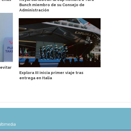
Bunch miembro de su Consejo de
Especial a l
Administración
Asia
evitar
Explora III inicia primer viaje tras
TUI River C
entrega en Italia
barcos para
ltimedia