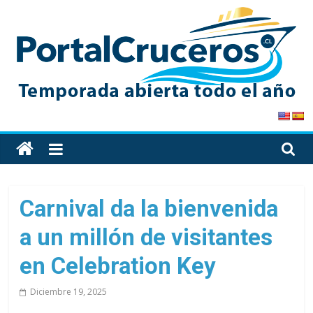
Skip
to
content
PortalCruceros
Toda
la
información
de
Carnival da la bienvenida
cruceros
a un millón de visitantes
en
un
en Celebration Key
solo
sitio
Diciembre 19, 2025