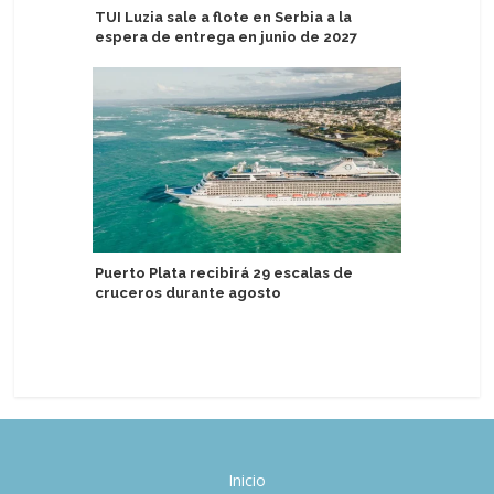
TUI Luzia sale a flote en Serbia a la
Repúblic
espera de entrega en junio de 2027
devela q
nombre d
Catalina
Puerto Plata recibirá 29 escalas de
cruceros durante agosto
Fedetur 
ley de Es
Inicio