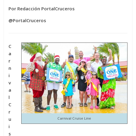
Por Redacción PortalCruceros
@PortalCruceros
C
a
r
n
i
v
a
l
C
r
u
Carnival Cruise Line
i
s